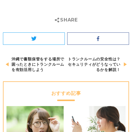
SHARE
Twitter
Facebook
投
沖縄で書類保管をする場所で
トランクルームの安全性は？
困ったときにトランクルーム
セキュリティがどうなってい
稿
を有効活用しよう
るかを解説！
ナ
ビ
ゲ
おすすめ記事
ー
シ
ョ
ン