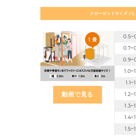
クローゼットサイズ (
0.5~
0.7~
0.9~
1.0~
1.1~
動画で見る
1.2~
1.3~
1.4~
1.5~