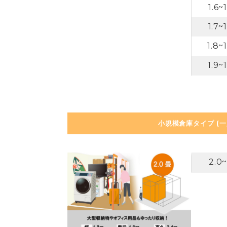
1.6~
1.7~
1.8~
1.9~
小規模倉庫タイプ (
2.0